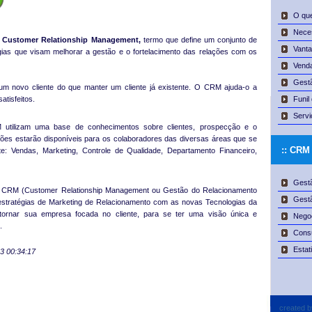
O qu
Nece
e
Customer Relationship Management,
termo que define um conjunto de
Vanta
gias que visam melhorar a gestão e o fortelacimento das relações com os
Vend
Gest
um novo cliente do que manter um cliente já existente. O CRM ajuda-o a
atisfeitos.
Funil
Servi
 utilizam uma base de conhecimentos sobre clientes, prospecção e o
ões estarão disponíveis para os colaboradores das diversas áreas que se
:: CR
te: Vendas, Marketing, Controle de Qualidade, Departamento Financeiro,
Gestã
 CRM (Customer Relationship Management ou Gestão do Relacionamento
Gestã
estratégias de Marketing de Relacionamento com as novas Tecnologias da
 tornar sua empresa focada no cliente, para se ter uma visão única e
Nego
.
Consu
Estat
3 00:34:17
created 