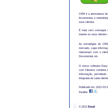
CRM é a abreviatura d
ferramentas e metodolo
seus clientes.
É mais caro conseguir 
manter os seus clientes s
As estratégias de CRM
mercado, cujas informaç
relacionam com o clien
Documental, etc.
O nosso software Easy
com Clientes) combina 
Informação, permitindo
integrada de cada cliente
Publicado em: 2012-03-2
Partilhe:
© 2012
Email