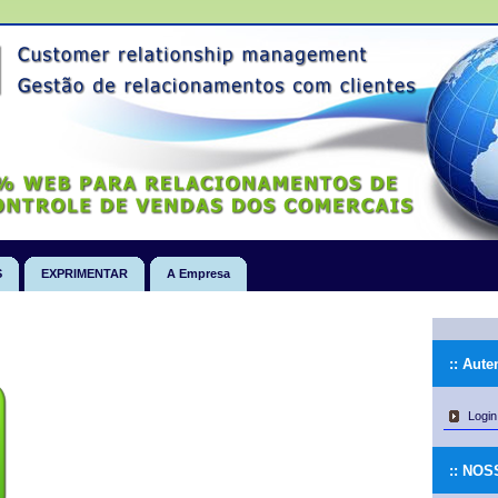
S
EXPRIMENTAR
A Empresa
:: Aute
Login
:: NO