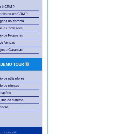
e é CRM ?
ssito de um CRM ?
gens do sistema
as e Comissões
ão de Propostas
 de Vendas
ços e Garantias
M DEMO TOUR
o de utilizadores
o de clientes
ciações
ltas ao sistema
isticas
by
Brainwork